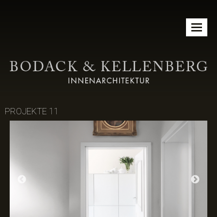
Toggle
naviga
PROJEKTE 11
Previous
Nex